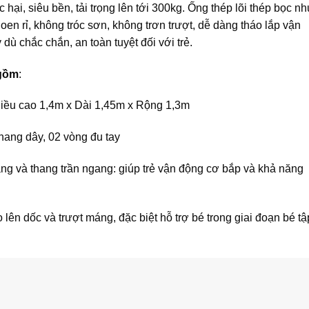
hại, siêu bền, tải trọng lên tới 300kg. Ống thép lõi thép bọc n
 rỉ, không tróc sơn, không trơn trượt, dễ dàng tháo lắp vận
ù chắc chắn, an toàn tuyệt đối với trẻ.
 gồm
:
hiều cao 1,4m x Dài 1,45m x Rộng 1,3m
hang dây, 02 vòng đu tay
ng và thang trần ngang: giúp trẻ vận động cơ bắp và khả năng
o lên dốc và trượt máng, đặc biệt hỗ trợ bé trong giai đoạn bé tậ