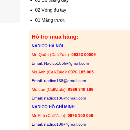
01 Bộ thang dây
3,080,000
02 Vòng đu tay
01 Máng trượt
Hỗ trợ mua hàng:
NADICO HÀ NỘI
Mr. Quân (Call/Zalo):
09323 00009
Email: Nadico1866@gmail.com
Ms Ánh (Call/Zalo):
0976 185 005
Email: nadico168@gmail.com
Ms Lan (Call/Zalo):
0966 340 186
Email: nadico186@gmail.com
NADICO HỒ CHÍ MINH
Mr Phú (Call/Zalo):
0976 100 058
Email: nadico188@gmail.com