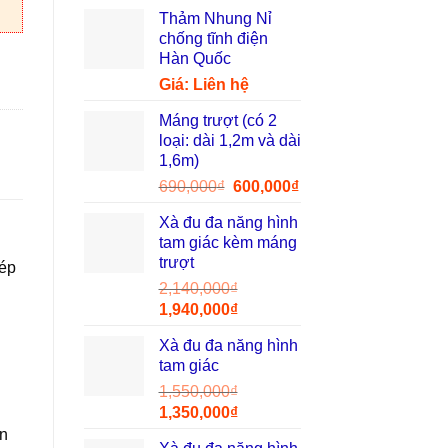
Thảm Nhung Nỉ
chống tĩnh điện
ượt) số lượng
Hàn Quốc
Giá: Liên hệ
Máng trượt (có 2
loại: dài 1,2m và dài
1,6m)
Giá
Giá
690,000
₫
600,000
₫
gốc
hiện
Xà đu đa năng hình
là:
tại
tam giác kèm máng
690,000₫.
là:
trượt
hép
600,000₫.
2,140,000
₫
Giá
Giá
1,940,000
₫
gốc
hiện
Xà đu đa năng hình
là:
tại
tam giác
2,140,000₫.
là:
1,550,000
₫
1,940,000₫.
Giá
Giá
1,350,000
₫
gốc
hiện
àn