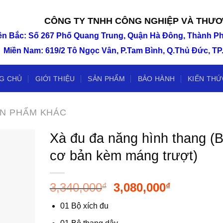
CÔNG TY TNHH CÔNG NGHIỆP VÀ THƯƠ
ền Bắc: Số 267 Phố Quang Trung, Quận Hà Đông, Thành Ph
Miền Nam: 619/2 Tô Ngọc Vân, P.Tam Bình, Q.Thủ Đức, T
G CHỦ
GIỚI THIỆU
SẢN PHẨM
BẢO HÀNH
KIẾN THỨ
N PHẨM KHÁC
Xà đu đa năng hình thang (
cơ bản kèm máng trượt)
Giá
Giá
3,340,000
3,080,000
₫
₫
gốc
hiện
01 Bộ xích đu
là:
tại
3,340,000₫.
là: