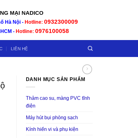
NG MẠI NADICO
0
932300009
ố Hà Nội -
Hotline:
0976100058
P.HCM -
Hotline:
C
LIÊN HỆ
DANH MỤC SẢN PHẨM
Bộ
Thảm cao su, màng PVC tĩnh
điện
Máy hút bụi phòng sạch
Kính hiển vi và phụ kiện