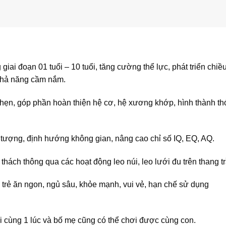
ng giai đoạn 01 tuổi – 10 tuổi, tăng cường thể lực, phát triển chiề
 khả năng cầm nắm.
 nhẹn, góp phần hoàn thiện hệ cơ, hệ xương khớp, hình thành th
ng tượng, định hướng không gian, nâng cao chỉ số IQ, EQ, AQ.
thách thông qua các hoạt động leo núi, leo lưới đu trên thang tr
 trẻ ăn ngon, ngủ sâu, khỏe mạnh, vui vẻ, hạn chế sử dụng
hơi cùng 1 lúc và bố mẹ cũng có thể chơi được cùng con.