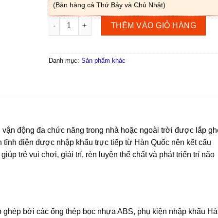
(Bán hàng cả Thứ Bảy và Chủ Nhật)
Xà đu đa năng hình thang (Bộ cơ bản kèm máng tr
THÊM VÀO GIỎ HÀNG
Danh mục:
Sản phẩm khác
g vận động đa chức năng trong nhà hoặc ngoài trời được lắp g
 tĩnh điện được nhập khẩu trực tiếp từ Hàn Quốc nên kết cấu
iúp trẻ vui chơi, giải trí, rèn luyện thể chất và phát triển trí não
p ghép bởi các ống thép bọc nhựa ABS, phụ kiện nhập khẩu H