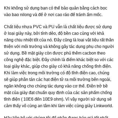
Khi không sử dụng bạn có thể bảo quản bằng cách bọc
vào bao nilong và để ở nơi cao ráo để tránh ẩm mốc.
Chất liệu nhựa PVC và PU vẫn là chất liệu được sử dụng
ở loại giày này, bởi tính dẻo, độ bền cao cùng với khả
năng chịu nhiệt tốt của nó. Đây cũng là loại vật liệu rất thân
thiện với môi trường và không gây tác dụng phụ cho người
sử dụng. Bề mặt giày còn được phủ thêm cacbon theo
công nghệ đặc biệt. Đây chính là điểm khác biệt so với các
loại giày khác, giúp cho giày có khả năng chống tĩnh điện.
Khi làm việc trong môi trường có độ tĩnh điện cao, chúng
sẽ giúp phân tán các hạt điện tử ra môi trường bên ngoài,
ngăn không cho chúng tác dụng vào cơ thể. Điện trở bề
mặt của giày đạt chuẩn quy định của các sản phẩm chống
tĩnh điện ( 10E6 đến 10E9 ohm). Vì vậy người sử dụng sẽ
cảm thấy vô cùng an tâm khi làm việc cùng giày Linkworld.
Hãy liên hệ với chúng tôi để nhận được báo giá tốt nhất,