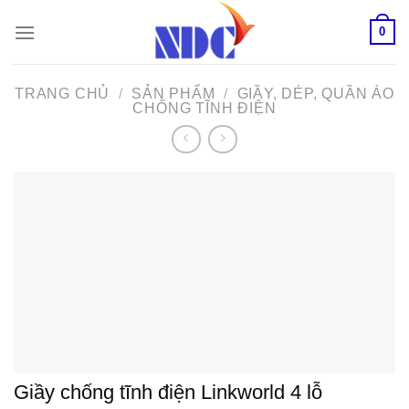
Skip
0
to
content
TRANG CHỦ
/
SẢN PHẨM
/
GIẦY, DÉP, QUẦN ÁO
CHỐNG TĨNH ĐIỆN
Giầy chống tĩnh điện Linkworld 4 lỗ