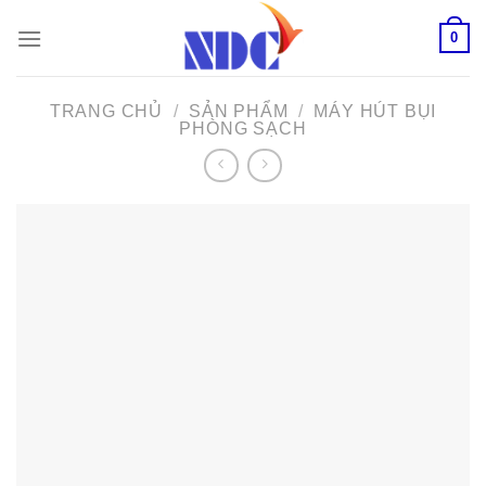
Skip
0
to
content
TRANG CHỦ
/
SẢN PHẨM
/
MÁY HÚT BỤI
PHÒNG SẠCH