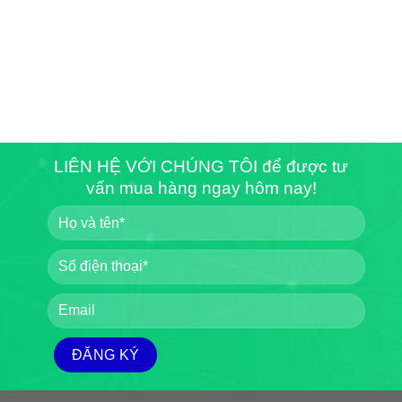
LIÊN HỆ VỚI CHÚNG TÔI để được tư
vấn mua hàng ngay hôm nay!