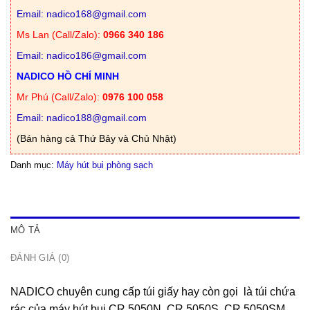
Email: nadico168@gmail.com
Ms Lan (Call/Zalo):
0966 340 186
Email: nadico186@gmail.com
NADICO HỒ CHÍ MINH
Mr Phú (Call/Zalo):
0976 100 058
Email: nadico188@gmail.com
(Bán hàng cả Thứ Bảy và Chủ Nhật)
Danh mục:
Máy hút bụi phòng sạch
MÔ TẢ
ĐÁNH GIÁ (0)
NADICO chuyên cung cấp túi giấy hay còn gọi là túi chứa
rác của máy hút bụi CR 5050N, CR 5050S, CR 5050SM