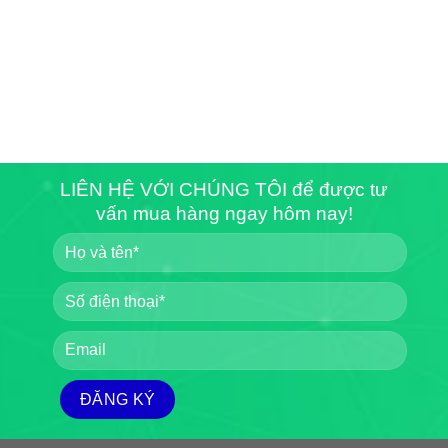
LIÊN HỆ VỚI CHÚNG TÔI để được tư
vấn mua hàng ngay hôm nay!