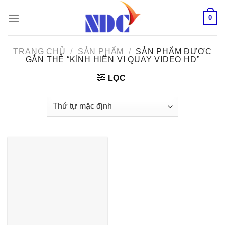
Skip
0
to
content
TRANG CHỦ
/
SẢN PHẨM
/
SẢN PHẨM ĐƯỢC
GẮN THẺ “KÍNH HIỂN VI QUAY VIDEO HD”
LỌC